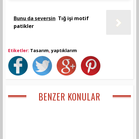
Bunu da seversin
Tığ işi motif
patikler
Etiketler:
Tasarım
,
yaptıklarım
BENZER KONULAR