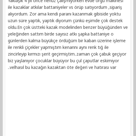
Yaklaşık 4 yıl önce henüz çalışmıyorken evde örgü makinesi
ile kazaklar atkılar battaniyeler vs örüp satıyordum ,sipariş
alıyordum. Zor ama kendi paranı kazanmak gibiside yoktu
uzun süre yaptık, yaptık diyorum çünkü eşimde çok destek
oldu.En çok üstteki kazak modelinden benzer büyüğünden ve
yeleğinden sattım birde sayısız atkı şapka battaniye o
günlerden kalma büyükçe ördüğüm bir kaban üzerine işleme
ile renkli çiçekler yapmıştım kenarını aynı renk tığ ile
zincirleyip kırmızı şerit geçirmiştim..zaman çok çabuk geçiyor
biz yaşlanıyor çocuklar büyüyor bu çul çaputlar eskimiyor
..velhasıl bu kazağın kazaktan öte değeri ve hatırası var