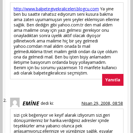
http://www.balpetegivekraliceleri.blogcu.com
Ya yine
ben bu saatte rahatsız ediyorum seni kusura bakma
ama zaten uyumamuşsın yeni şeyler eklemişsin ellerine
sağlık. Ben dediğin gibi yahoo.com.tr den mail aldım
ama mailime onay için yazı gelmesi gerekiyor onu
onayladıktan sonra üyelik aktif olacak diyoşor
pillinetwork ama mailime hiç bir şey gelmedi
yahoo.comdan mail aldım onada bi mail
gelmedi.Aklıma ttnet mailim geldi ondan da üye oldum
ona da gelmedi mail. Ben bu işten bişiy anlamadım
iletişime basıyorum ordanda bişiy yollayamadım.
Benim için bu sorumu yazarmısın 10 marifete kullanıcı
adı olarak balpetegikralicesi seçmiştim.
Yanıtla
EMİNE
dedi ki:
Nisan 29, 2008, 08:58
sizi çok beğeniyor ve keyif alarak izliyorum sizi.geri
dönüşümleriniz bir harika.verdiğiniz adresler içinde
teşekkürler ama yabancı olunca pek
anlaşamıyoruz.ellerinize ve yüreğinize sağlık. eşyalar