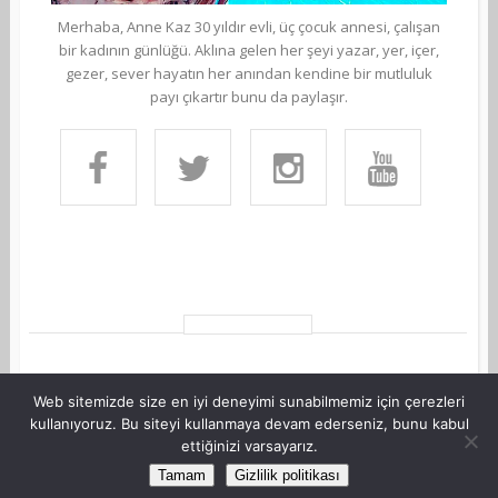
Merhaba, Anne Kaz 30 yıldır evli, üç çocuk annesi, çalışan
bir kadının günlüğü. Aklına gelen her şeyi yazar, yer, içer,
gezer, sever hayatın her anından kendine bir mutluluk
payı çıkartır bunu da paylaşır.
Web sitemizde size en iyi deneyimi sunabilmemiz için çerezleri
kullanıyoruz. Bu siteyi kullanmaya devam ederseniz, bunu kabul
ettiğinizi varsayarız.
©Copyright AnneKaz.com 2007. Her hakkı saklıdır.
Tamam
Gizlilik politikası
Site Haritası