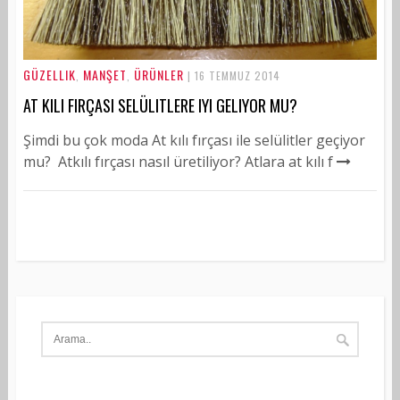
GÜZELLIK
MANŞET
ÜRÜNLER
,
,
| 16 TEMMUZ 2014
AT KILI FIRÇASI SELÜLITLERE IYI GELIYOR MU?
Şimdi bu çok moda At kılı fırçası ile selülitler geçiyor
mu? Atkılı fırçası nasıl üretiliyor? Atlara at kılı f