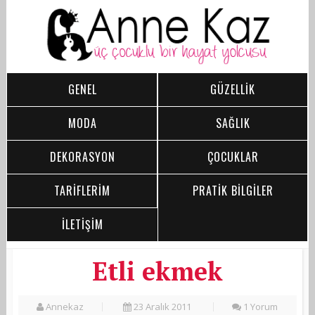
GENEL
GÜZELLİK
MODA
SAĞLIK
DEKORASYON
ÇOCUKLAR
TARİFLERİM
PRATİK BİLGİLER
İLETİŞİM
Etli ekmek
Annekaz
23 Aralık 2011
1 Yorum