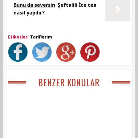
Bunu da seversin
Şeftalili İce tea
nasıl yapılır?
Etiketler:
Tariflerim
BENZER KONULAR