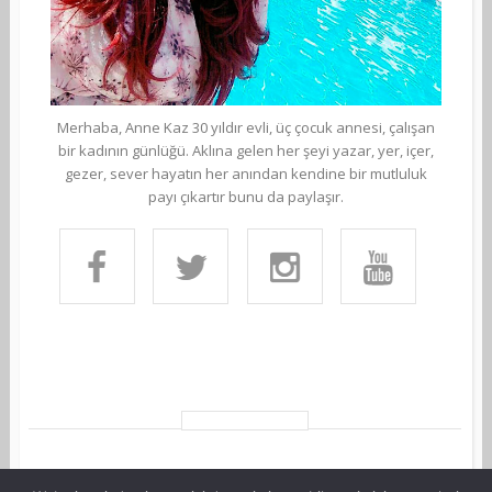
Merhaba, Anne Kaz 30 yıldır evli, üç çocuk annesi, çalışan
bir kadının günlüğü. Aklına gelen her şeyi yazar, yer, içer,
gezer, sever hayatın her anından kendine bir mutluluk
payı çıkartır bunu da paylaşır.