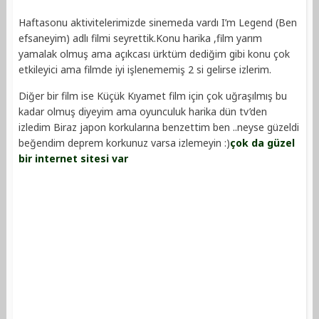
Haftasonu aktivitelerimizde sinemeda vardı I’m Legend (Ben
efsaneyim) adlı filmi seyrettik.Konu harika ,film yarım
yamalak olmuş ama açıkcası ürktüm dediğim gibi konu çok
etkileyici ama filmde iyi işlenememiş 2 si gelirse izlerim.
Diğer bir film ise Küçük Kıyamet film için çok uğraşılmış bu
kadar olmuş diyeyim ama oyunculuk harika dün tv’den
izledim Biraz japon korkularına benzettim ben ..neyse güzeldi
beğendim deprem korkunuz varsa izlemeyin :)
çok da güzel
bir internet sitesi var