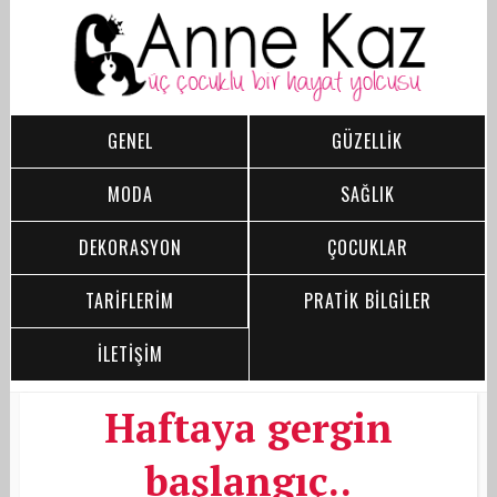
GENEL
GÜZELLİK
MODA
SAĞLIK
DEKORASYON
ÇOCUKLAR
TARİFLERİM
PRATİK BİLGİLER
İLETİŞİM
Haftaya gergin
başlangıç..