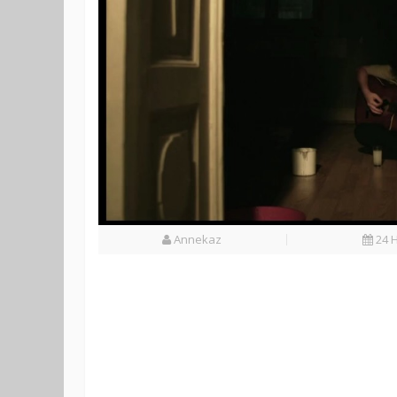
Annekaz
24 H