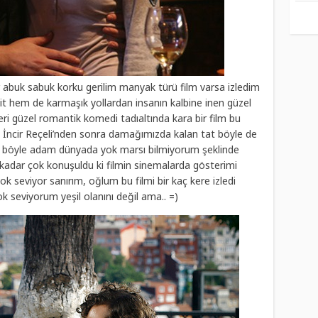
 abuk sabuk korku gerilim manyak türü film varsa izledim
sit hem de karmaşık yollardan insanın kalbine inen güzel
kleri güzel romantik komedi tadıaltında kara bir film bu
n. İncir Reçeli’nden sonra damağımızda kalan tat böyle de
im böyle adam dünyada yok marsı bilmiyorum şeklinde
kadar çok konuşuldu ki filmin sinemalarda gösterimi
k seviyor sanırım, oğlum bu filmi bir kaç kere izledi
k seviyorum yeşil olanını değil ama.. =)