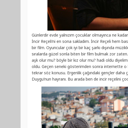
Günlerdir evde yalnızım çocuklar olmayınca ne kadar
İncir Reçeli’ni en sona sakladım. İncir Reçeli hem ba
bir film. Oyuncular çok iyi bir kaç şarkı dışında müzi
sıralarda güzel sonla biten bir film bulmak zor zate
aşk olur mu? böyle bir kız olur mu? hadi oldu diyel
oldu. Geçen seneki gösterimden sonra internette o 
tekrar söz konusu. Ergenlik çağındaki gençler daha ço
Duygu’nun hayranı. Bu arada ben de incir reçelini çoo