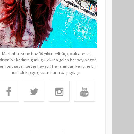
Merhaba, Anne Kaz 30 yıldır evli, üç çocuk annesi,
alışan bir kadının günlüğü. Aklına gelen her şeyi yazar,
er, içer, gezer, sever hayatın her anından kendine bir
mutluluk payı çıkartır bunu da paylaşır.