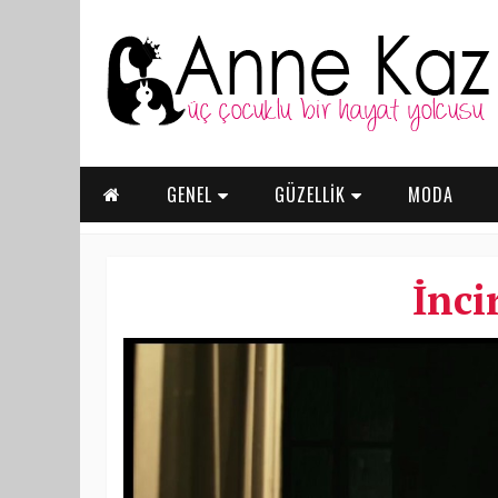
GENEL
GÜZELLİK
MODA
İnci