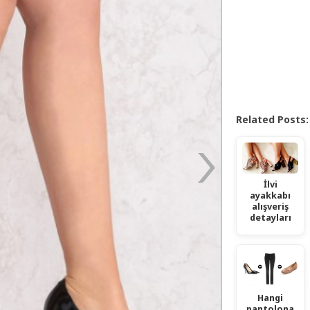
Related Posts:
İlvi
ayakkabı
alışveriş
detayları
Hangi
pantolona