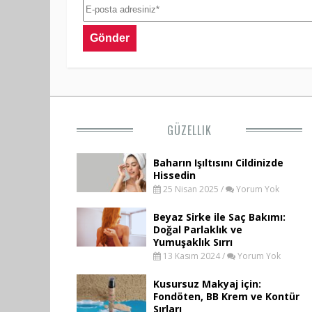
GÜZELLIK
Baharın Işıltısını Cildinizde
Hissedin
25 Nisan 2025 /
Yorum Yok
Beyaz Sirke ile Saç Bakımı:
Doğal Parlaklık ve
Yumuşaklık Sırrı
13 Kasım 2024 /
Yorum Yok
Kusursuz Makyaj için:
Fondöten, BB Krem ve Kontür
Sırları