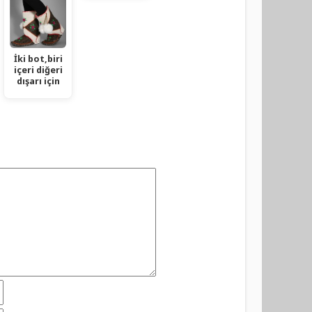
İki bot,biri
içeri diğeri
dışarı için