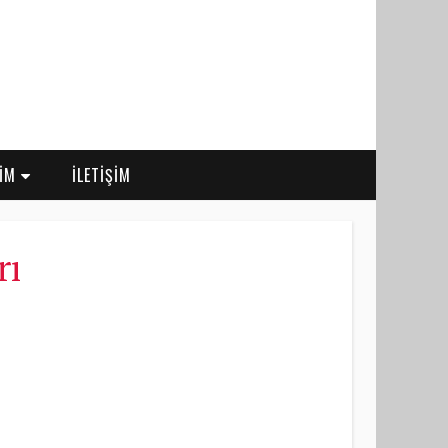
RİM
İLETİŞİM
rı