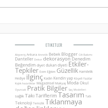
ETIKETLER
Blogger
Bebek
Ankara
Alışveriş
Annelik
Cilt Bakımı
dekorasyon
Danteller
Denedim
Dekor
Etkiler-
Beğendim
dukan diyeti
diyet
Tepkiler
Güzellik
Hamilelik
Eğitim
Evim
ilginç
Kendin yap
Hediye
Kadın
Köşeli Yazılar
Moda
Okul
Magazinsel
Makyaj
Kışlık hazırlıklar
Pratik Bilgiler
Saç Modelleri
Oyuncak
Tasarım
Takı
Tariflerim
sağlık
Tatlı
Tıklanmaya
Teknoloji
Temizlik