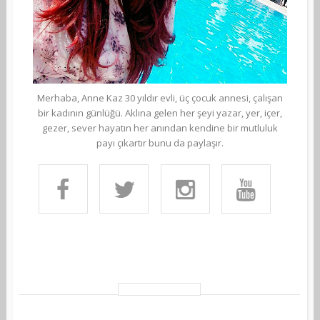
Merhaba, Anne Kaz 30 yıldır evli, üç çocuk annesi, çalışan
bir kadının günlüğü. Aklına gelen her şeyi yazar, yer, içer,
gezer, sever hayatın her anından kendine bir mutluluk
payı çıkartır bunu da paylaşır.