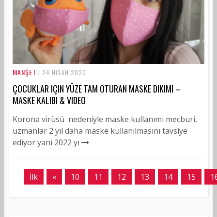
MANŞET
| 24 NISAN 2020
ÇOCUKLAR IÇIN YÜZE TAM OTURAN MASKE DIKIMI –
MASKE KALIBI & VIDEO
Korona virüsü nedeniyle maske kullanımı mecburi,
uzmanlar 2 yıl daha maske kullanılmasını tavsiye
ediyor yani 2022 yı
İlk
«
10
11
12
13
14
15
1