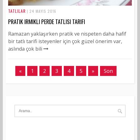
TATLILAR
| 24 MAYIS 2016
PRATIK IRMIKLI PERDE TATLISI TARIFI
Ramazan yaklaşırken pratik ve nispeten daha hafif
bir tatlı tarifi isteyenler için çok güzel önerim var,
aslında çok bili
«
1
2
3
4
5
»
Son