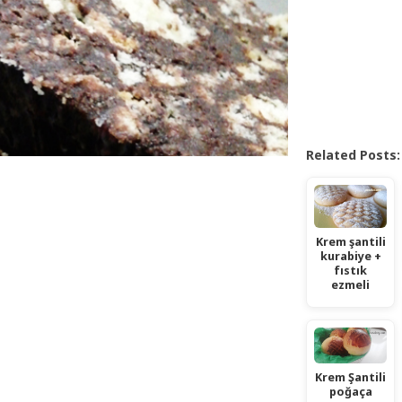
Related Posts:
Krem şantili
kurabiye +
fıstık
ezmeli
Krem Şantili
poğaça