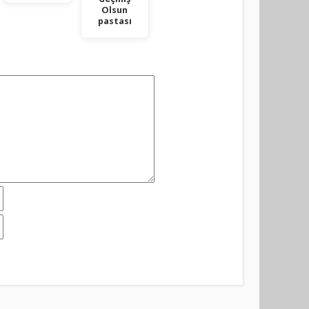
Olsun
pastası