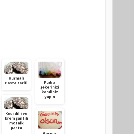
Hurmalı
Pudra
Pasta tarifi
şekerinizi
kendiniz
yapın
Kedi dilli ve
krem şantili
mozaik
pasta
Geçmiş