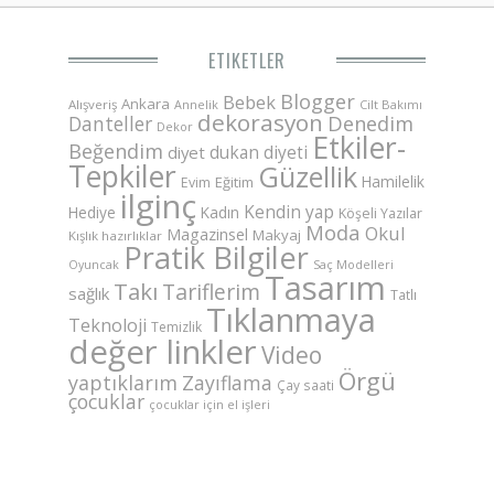
ETIKETLER
Blogger
Bebek
Ankara
Alışveriş
Annelik
Cilt Bakımı
dekorasyon
Danteller
Denedim
Dekor
Etkiler-
Beğendim
dukan diyeti
diyet
Tepkiler
Güzellik
Hamilelik
Eğitim
Evim
ilginç
Kendin yap
Hediye
Kadın
Köşeli Yazılar
Moda
Okul
Magazinsel
Makyaj
Kışlık hazırlıklar
Pratik Bilgiler
Saç Modelleri
Oyuncak
Tasarım
Takı
Tariflerim
sağlık
Tatlı
Tıklanmaya
Teknoloji
Temizlik
değer linkler
Video
Örgü
yaptıklarım
Zayıflama
Çay saati
çocuklar
çocuklar için el işleri