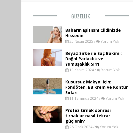
GÜZELLIK
Baharın Işıltısını Cildinizde
Hissedin
25 Nisan 2025 /
Yorum Yok
Beyaz Sirke ile Saç Bakımı:
Doğal Parlaklık ve
Yumuşaklık Sırrı
13 Kasım 2024 /
Yorum Yok
Kusursuz Makyaj için:
Fondöten, BB Krem ve Kontür
Sırları
11 Temmuz 2024 /
Yorum Yok
Protez tırnak sonrası
tırnaklar nasıl tekrar
güçlenir?
26 Ocak 2024 /
Yorum Yok