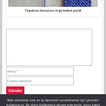
Topuksuz burunsuz örgü babet patik
Web sitemizde size en iyi deneyimi sunabilmemiz için çerezleri
kullanıyoruz. Bu siteyi kullanmaya devam ederseniz, bunu kabul