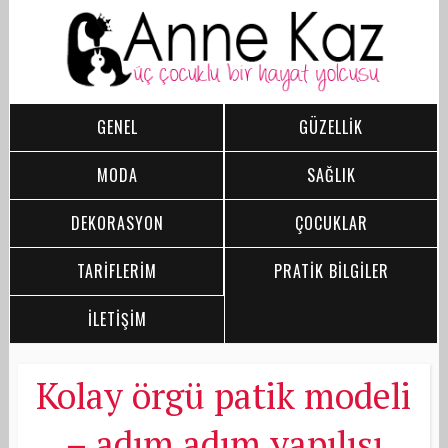
GENEL
GÜZELLİK
MODA
SAĞLIK
DEKORASYON
ÇOCUKLAR
TARİFLERİM
PRATİK BİLGİLER
İLETİŞİM
Kolay örgü patik modeli
– adım adım yapılışı