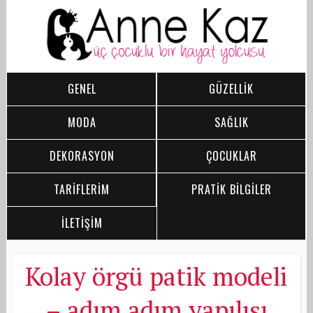
GENEL
GÜZELLİK
MODA
SAĞLIK
DEKORASYON
ÇOCUKLAR
TARİFLERİM
PRATİK BİLGİLER
İLETİŞİM
Kolay örgü patik modeli
– adım adım yapılışı