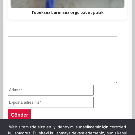
Topuksuz burunsuz örgü babet patik
Web sitemizde size en iyi deneyimi sunabilmemiz için çerezleri
kullanıyoruz. Bu siteyi kullanmaya devam ederseniz, bunu kabul