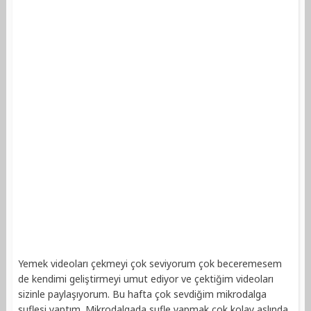
Yemek videoları çekmeyi çok seviyorum çok beceremesem
de kendimi geliştirmeyi umut ediyor ve çektiğim videoları
sizinle paylaşıyorum. Bu hafta çok sevdiğim mikrodalga
suflesi yaptım. Mikrodalgada sufle yapmak çok kolay aslında