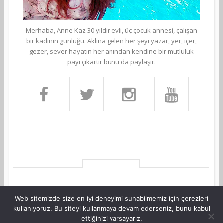
Merhaba, Anne Kaz 30 yıldır evli, üç çocuk annesi, çalışan
bir kadının günlüğü. Aklına gelen her şeyi yazar, yer, içer,
gezer, sever hayatın her anından kendine bir mutluluk
payı çıkartır bunu da paylaşır.
Web sitemizde size en iyi deneyimi sunabilmemiz için çerezleri
kullanıyoruz. Bu siteyi kullanmaya devam ederseniz, bunu kabul
ettiğinizi varsayarız.