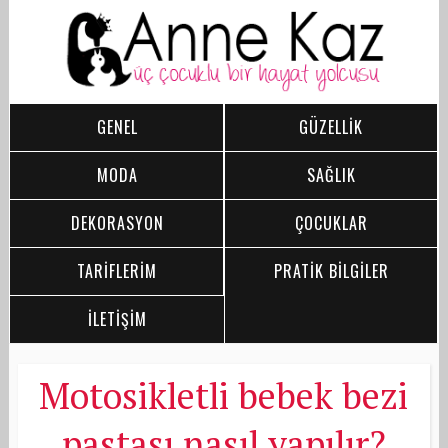
GENEL
GÜZELLİK
MODA
SAĞLIK
DEKORASYON
ÇOCUKLAR
TARİFLERİM
PRATİK BİLGİLER
İLETİŞİM
Motosikletli bebek bezi
pastası nasıl yapılır?