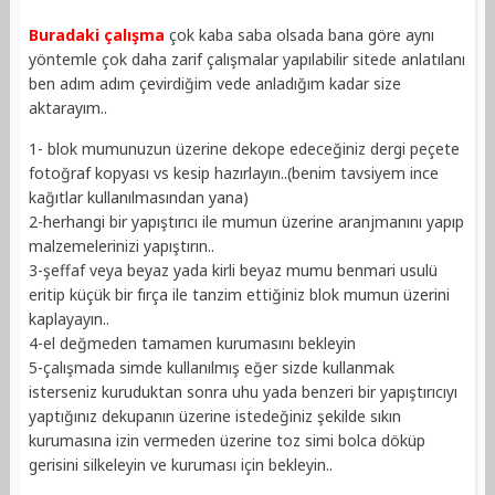
Buradaki çalışma
çok kaba saba olsada bana göre aynı
yöntemle çok daha zarif çalışmalar yapılabilir sitede anlatılanı
ben adım adım çevirdiğim vede anladığım kadar size
aktarayım..
1- blok mumunuzun üzerine dekope edeceğiniz dergi peçete
fotoğraf kopyası vs kesip hazırlayın..(benim tavsiyem ince
kağıtlar kullanılmasından yana)
2-herhangi bir yapıştırıcı ile mumun üzerine aranjmanını yapıp
malzemelerinizi yapıştırın..
3-şeffaf veya beyaz yada kirli beyaz mumu benmari usulü
eritip küçük bir fırça ile tanzim ettiğiniz blok mumun üzerini
kaplayayın..
4-el değmeden tamamen kurumasını bekleyin
5-çalışmada simde kullanılmış eğer sizde kullanmak
isterseniz kuruduktan sonra uhu yada benzeri bir yapıştırıcıyı
yaptığınız dekupanın üzerine istedeğiniz şekilde sıkın
kurumasına izin vermeden üzerine toz simi bolca döküp
gerisini silkeleyin ve kuruması için bekleyin..