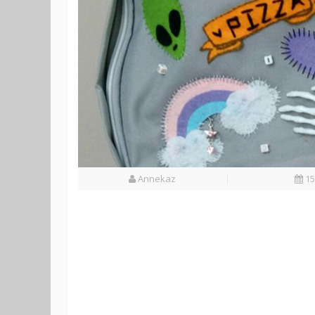
Annekaz
15