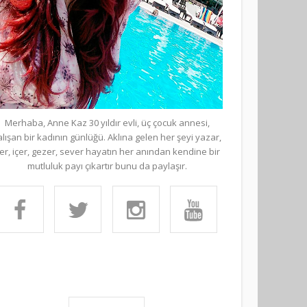
Merhaba, Anne Kaz 30 yıldır evli, üç çocuk annesi,
alışan bir kadının günlüğü. Aklına gelen her şeyi yazar,
er, içer, gezer, sever hayatın her anından kendine bir
mutluluk payı çıkartır bunu da paylaşır.