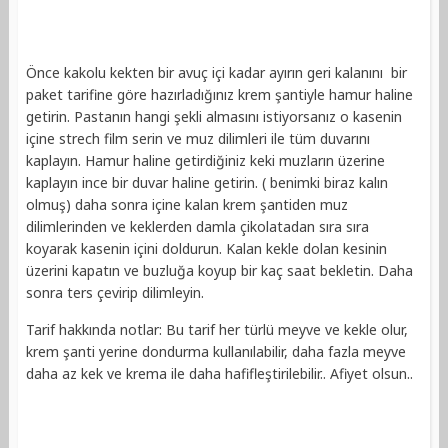
Önce kakolu kekten bir avuç içi kadar ayırın geri kalanını bir
paket tarifine göre hazırladığınız krem şantiyle hamur haline
getirin. Pastanın hangi şekli almasını istiyorsanız o kasenin
içine strech film serin ve muz dilimleri ile tüm duvarını
kaplayın. Hamur haline getirdiğiniz keki muzların üzerine
kaplayın ince bir duvar haline getirin. ( benimki biraz kalın
olmuş) daha sonra içine kalan krem şantiden muz
dilimlerinden ve keklerden damla çikolatadan sıra sıra
koyarak kasenin içini doldurun. Kalan kekle dolan kesinin
üzerini kapatın ve buzluğa koyup bir kaç saat bekletin. Daha
sonra ters çevirip dilimleyin.
Tarif hakkında notlar: Bu tarif her türlü meyve ve kekle olur,
krem şanti yerine dondurma kullanılabilir, daha fazla meyve
daha az kek ve krema ile daha hafifleştirilebilir.. Afiyet olsun..