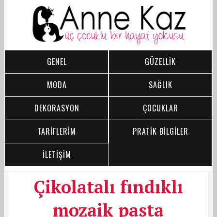
GENEL
GÜZELLİK
MODA
SAĞLIK
DEKORASYON
ÇOCUKLAR
TARİFLERİM
PRATİK BİLGİLER
İLETİŞİM
Çikolatalı fındıklı
mozaik pasta