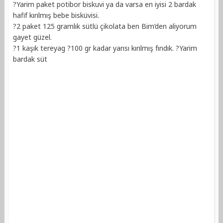
?Yarim paket potibor biskuvi ya da varsa en iyisi 2 bardak
hafif kırılmış bebe bisküvisi.
?2 paket 125 gramlık sütlü çikolata ben Bim’den aliyorum
gayet güzel.
?1 kaşık tereyag ?100 gr kadar yarısı kırılmış fındık. ?Yarim
bardak süt