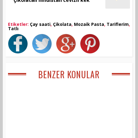
çikolatalı hindistan cevizli kek
Etiketler:
Çay saati
,
Çikolata
,
Mozaik Pasta
,
Tariflerim
,
Tatlı
BENZER KONULAR