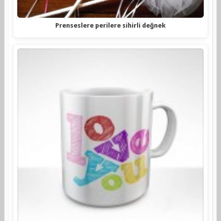
Prenseslere perilere sihirli değnek