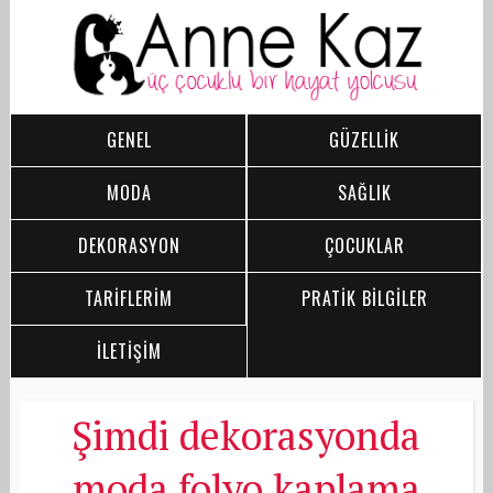
GENEL
GÜZELLİK
MODA
SAĞLIK
DEKORASYON
ÇOCUKLAR
TARİFLERİM
PRATİK BİLGİLER
İLETİŞİM
Şimdi dekorasyonda
moda folyo kaplama