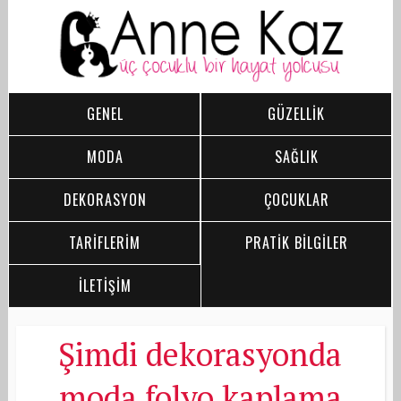
GENEL
GÜZELLİK
MODA
SAĞLIK
DEKORASYON
ÇOCUKLAR
TARİFLERİM
PRATİK BİLGİLER
İLETİŞİM
Şimdi dekorasyonda
moda folyo kaplama