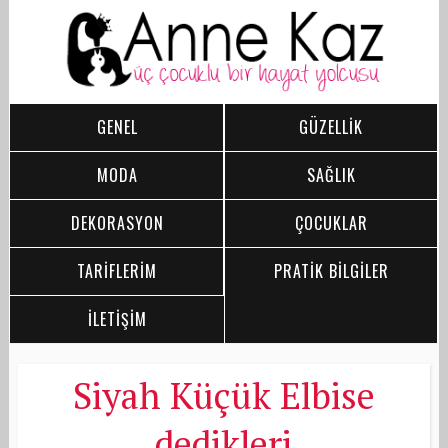
GENEL
GÜZELLİK
MODA
SAĞLIK
DEKORASYON
ÇOCUKLAR
TARİFLERİM
PRATİK BİLGİLER
İLETİŞİM
Siyah Küçük Elbise
dedikleri