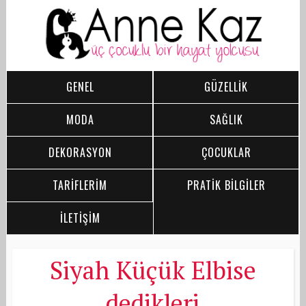
GENEL
GÜZELLİK
MODA
SAĞLIK
DEKORASYON
ÇOCUKLAR
TARİFLERİM
PRATİK BİLGİLER
İLETİŞİM
Siyah Küçük Elbise
dedikleri