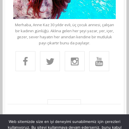
Merhaba, Anne Kaz 30 yıldır evli, üç çocuk annesi, çalışan
bir kadının günlüğü. Aklına gelen her şeyi yazar, yer, içer,
gezer, sever hayatın her anından kendine bir mutluluk
payı çıkartır bunu da paylaşır.
Web sitemizde size en iyi deneyimi sunabilmemiz için çerezleri
kullanıyoruz. Bu siteyi kullanmaya devam ederseniz, bunu kabul