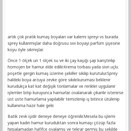
artık çok pratik kumaş boyaları var kalemi spreyi vs burada
sprey kullanmışlar daha doğrusu sıvı boyayı parfüm şişesine
koyu öyle sıkmışlar.
Önce 1 ölçek un 1 ölçek su ve iki çay kaşığı şap karıştırılıp
homojen bir hamur elde edilir.Krema torbası yada sivri uçlu
poşetle gergin kumaş üzerine şekiller sıkılıp kurutulur.Sprey
haldeki boya arzuya zevke göre sıkılır.kuruması beklenir
kurudukça kat kat değişik tonlamalar ve renkler uygulanır
işlemler bitip kuruyunca hamurlar ovalanarak çıkarılır istenirse
üst üste hamurlama yapılabilir temizlenip iş bitince ütülenip
kullanıma hazır hale gelir.
Batik zevk işidir deneye deneye öğrenilir.Mesela bu işlemi
yapan kadın hamur kuruduktan sonra kumaşı çözüp fazla
hırpalamadan hafifce ovalamış ve tekrar germiş bu şekilde