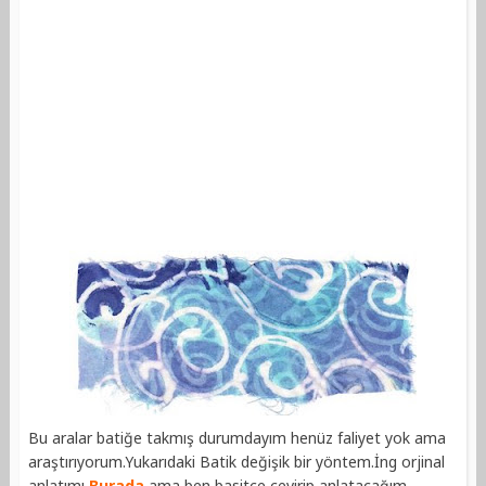
Bu aralar batiğe takmış durumdayım henüz faliyet yok ama
araştırıyorum.Yukarıdaki Batik değişik bir yöntem.İng orjinal
anlatımı
Burada
ama ben basitçe çevirip anlatacağım..