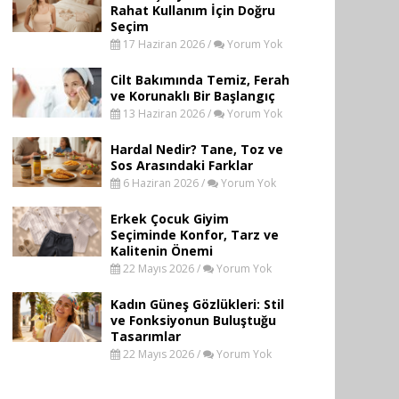
Rahat Kullanım İçin Doğru
Seçim
17 Haziran 2026 /
Yorum Yok
Cilt Bakımında Temiz, Ferah
ve Korunaklı Bir Başlangıç
13 Haziran 2026 /
Yorum Yok
Hardal Nedir? Tane, Toz ve
Sos Arasındaki Farklar
6 Haziran 2026 /
Yorum Yok
Erkek Çocuk Giyim
Seçiminde Konfor, Tarz ve
Kalitenin Önemi
22 Mayıs 2026 /
Yorum Yok
Kadın Güneş Gözlükleri: Stil
ve Fonksiyonun Buluştuğu
Tasarımlar
22 Mayıs 2026 /
Yorum Yok