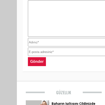
GÜZELLIK
Baharın Işıltısını Cildinizde