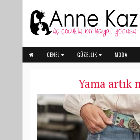
GENEL
GÜZELLİK
MODA
Yama artık 