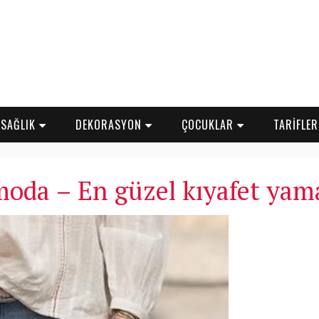
SAĞLIK
DEKORASYON
ÇOCUKLAR
TARİFLE
moda – En güzel kıyafet yama