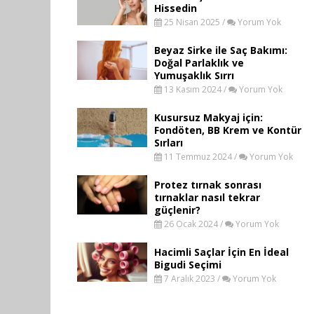
Hissedin
25 Nisan 2025 /
Yorum Yok
Beyaz Sirke ile Saç Bakımı:
Doğal Parlaklık ve
Yumuşaklık Sırrı
13 Kasım 2024 /
Yorum Yok
Kusursuz Makyaj için:
Fondöten, BB Krem ve Kontür
Sırları
11 Temmuz 2024 /
Yorum Yok
Protez tırnak sonrası
tırnaklar nasıl tekrar
güçlenir?
26 Ocak 2024 /
Yorum Yok
Hacimli Saçlar İçin En İdeal
Bigudi Seçimi
7 Aralık 2023 /
Yorum Yok