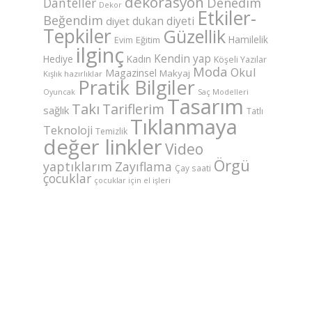
dekorasyon
Danteller
Denedim
Dekor
Etkiler-
Beğendim
dukan diyeti
diyet
Tepkiler
Güzellik
Hamilelik
Eğitim
Evim
ilginç
Kendin yap
Hediye
Kadın
Köşeli Yazılar
Moda
Okul
Magazinsel
Makyaj
Kışlık hazırlıklar
Pratik Bilgiler
Saç Modelleri
Oyuncak
Tasarım
Takı
Tariflerim
sağlık
Tatlı
Tıklanmaya
Teknoloji
Temizlik
değer linkler
Video
Örgü
yaptıklarım
Zayıflama
Çay saati
çocuklar
çocuklar için el işleri