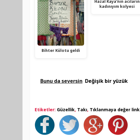
Hazal Kaya'nın acıların
kadınıyım kolyesi
Bihter Külotu geldi
Bunu da seversin
Değişik bir yüzük
Etiketler:
Güzellik
,
Takı
,
Tıklanmaya değer link