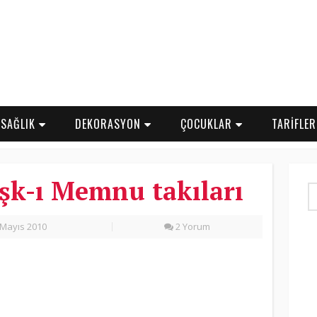
SAĞLIK
DEKORASYON
ÇOCUKLAR
TARİFLE
şk-ı Memnu takıları
Mayıs 2010
2 Yorum