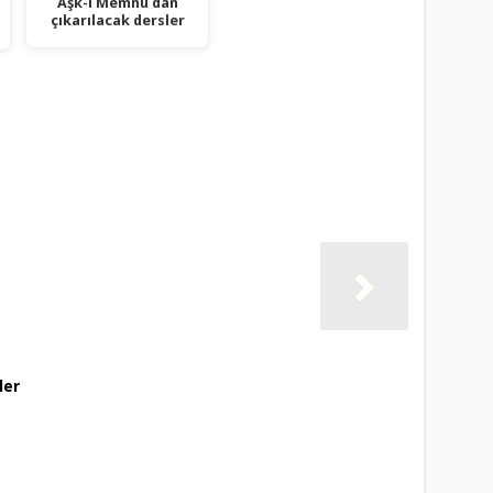
Aşk-ı Memnu dan
çıkarılacak dersler
ler