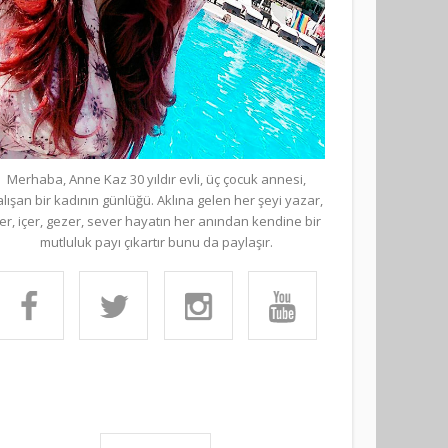
Merhaba, Anne Kaz 30 yıldır evli, üç çocuk annesi,
alışan bir kadının günlüğü. Aklına gelen her şeyi yazar,
er, içer, gezer, sever hayatın her anından kendine bir
mutluluk payı çıkartır bunu da paylaşır.