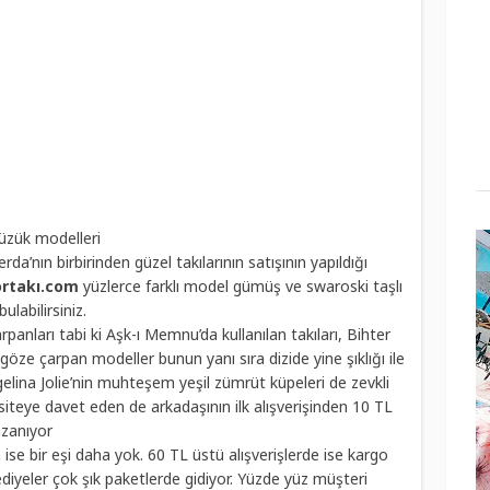
üzük modelleri
a’nın birbirinden güzel takılarının satışının yapıldığı
rtakı
.
com
yüzlerce farklı model gümüş ve
swaroski
taşlı
bulabilirsiniz.
panları tabi ki Aşk-ı Memnu’da kullanılan takıları, Bihter
göze çarpan modeller bunun yanı sıra dizide yine şıklığı ile
g
elina
Jolie’nin muhteşem yeşil zümrüt küpeleri de zevkli
siteye davet eden de arkadaşının ilk alışverişinden 10 TL
zanıyor
n ise bir eşi daha yok. 60 TL üstü alışverişlerde ise kargo
ediyeler çok şık paketlerde gidiyor. Yüzde yüz müşteri