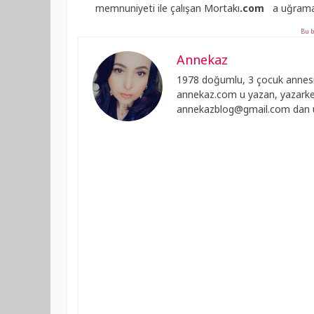
memnuniyeti ile çalışan
Mortakı
.
com
a uğramanı
Bu b
Annekaz
1978 doğumlu, 3 çocuk annesi
annekaz.com u yazan, yazarken
annekazblog@gmail.com
dan u