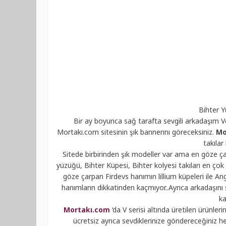
Bihter Y
Bir ay boyunca sağ tarafta sevgili arkadaşım Verd
Mortakı
.
com
sitesinin şık
bannerını
göreceksiniz.
Mo
takılar 
Sitede birbirinden şık modeller var ama en göze çar
yüzüğü, Bihter Küpesi, Bihter kolyesi takıları en çok 
göze çarpan Firdevs hanımın
lillium
küpeleri ile
An
hanımların dikkatinden kaçmıyor..Ayrıca arkadaşını 
ka
Mortakı
.
com
‘da V serisi altında üretilen ürünleri
ücretsiz ayrıca sevdiklerinize göndereceğiniz h