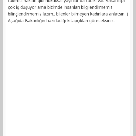
tüketici hakları gibi hukuksal yayınlar da tabiki var. Bakanlığa
çok iş düşüyor ama bizimde insanları bilgilendirmemiz
bilinçlendirmemiz lazım.. bilenler bilmeyen kadınlara anlatsın :)
Aşağıda Bakanlığın hazırladığı kitapçıkları göreceksiniz..