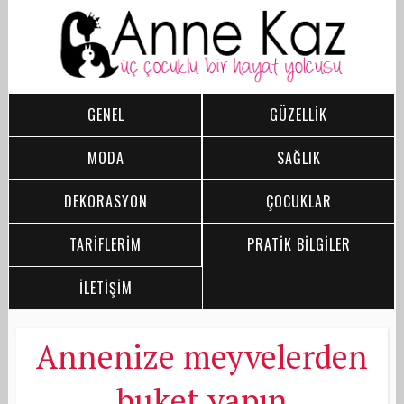
GENEL
GÜZELLİK
MODA
SAĞLIK
DEKORASYON
ÇOCUKLAR
TARİFLERİM
PRATİK BİLGİLER
İLETİŞİM
Annenize meyvelerden
buket yapın