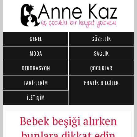
GENEL
GÜZELLİK
MODA
SAĞLIK
DEKORASYON
ÇOCUKLAR
TARİFLERİM
PRATİK BİLGİLER
İLETİŞİM
Bebek beşiği alırken
bunlara dikkat edin