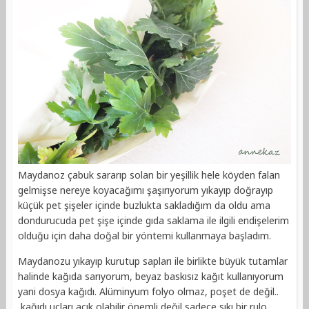
Maydanoz çabuk sararıp solan bir yeşillik hele köyden falan
gelmişse nereye koyacağımı şaşırıyorum yıkayıp doğrayıp
küçük pet şişeler içinde buzlukta sakladığım da oldu ama
dondurucuda pet şişe içinde gıda saklama ile ilgili endişelerim
olduğu için daha doğal bir yöntemi kullanmaya başladım.
Maydanozu yıkayıp kurutup sapları ile birlikte büyük tutamlar
halinde kağıda sarıyorum, beyaz baskısız kağıt kullanıyorum
yani dosya kağıdı. Alüminyum folyo olmaz, poşet de değil..
kağıdı uçları açık olabilir önemli değil sadece sıkı bir rulo