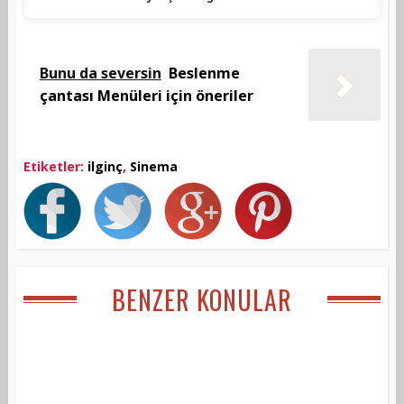
Bunu da seversin
Beslenme
çantası Menüleri için öneriler
Etiketler:
ilginç
,
Sinema
BENZER KONULAR