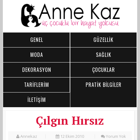
GENEL
GÜZELLİK
MODA
SAĞLIK
DEKORASYON
ÇOCUKLAR
TARİFLERİM
PRATİK BİLGİLER
İLETİŞİM
Çılgın Hırsız
Annekaz
12 Ekim 2010
Yorum Yok