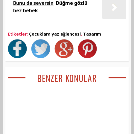
Bunu da seversin
Düğme gözlü
bez bebek
Etiketler:
Çocuklara yaz eğlencesi
,
Tasarım
BENZER KONULAR