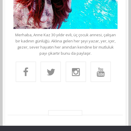
Merhaba, Anne Kaz 30 yıldır evli, üç çocuk annesi, çalışan
bir kadının günlüğü. Aklına gelen her şeyi yazar, yer, içer,
gezer, sever hayatın her anından kendine bir mutluluk
payı çıkartır bunu da paylaşır.