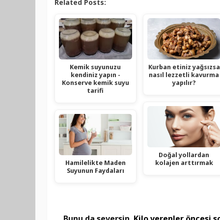
Related Posts:
Kemik suyunuzu
Kurban etiniz yağsızsa
kendiniz yapın -
nasıl lezzetli kavurma
Konserve kemik suyu
yapılır?
tarifi
Doğal yollardan
Hamilelikte Maden
kolajen arttırmak
Suyunun Faydaları
Bunu da seversin
Kilo verenler öncesi s