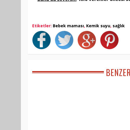
Etiketler:
Bebek maması
,
Kemik suyu
,
sağlık
BENZE