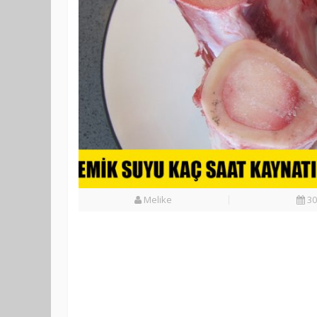
Melike
30