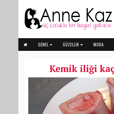
GENEL
GÜZELLİK
MODA
Kemik iliği kaç