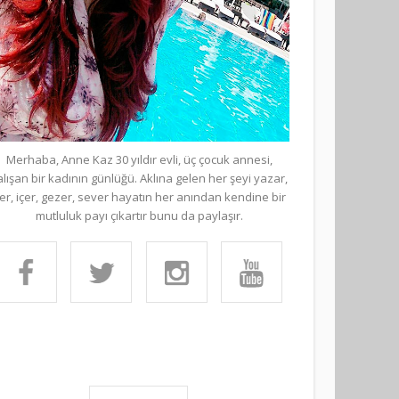
Merhaba, Anne Kaz 30 yıldır evli, üç çocuk annesi,
alışan bir kadının günlüğü. Aklına gelen her şeyi yazar,
er, içer, gezer, sever hayatın her anından kendine bir
mutluluk payı çıkartır bunu da paylaşır.