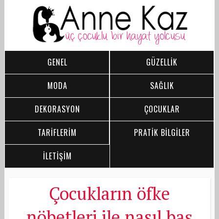
GENEL
GÜZELLİK
MODA
SAĞLIK
DEKORASYON
ÇOCUKLAR
TARİFLERİM
PRATİK BİLGİLER
İLETİŞİM
Çocukların öfke
nöbetleri ile nasıl baş