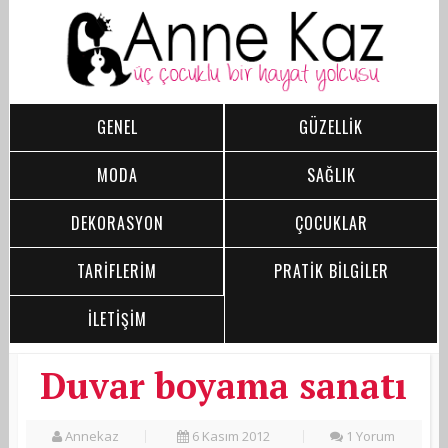
GENEL
GÜZELLİK
MODA
SAĞLIK
DEKORASYON
ÇOCUKLAR
TARİFLERİM
PRATİK BİLGİLER
İLETİŞİM
Duvar boyama sanatı
Annekaz
6 Kasım 2012
1 Yorum