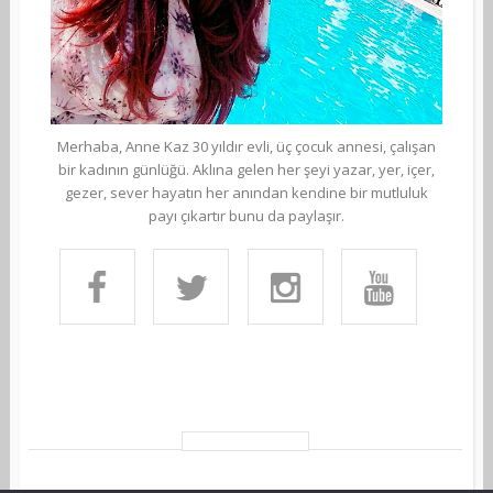
Merhaba, Anne Kaz 30 yıldır evli, üç çocuk annesi, çalışan
bir kadının günlüğü. Aklına gelen her şeyi yazar, yer, içer,
gezer, sever hayatın her anından kendine bir mutluluk
payı çıkartır bunu da paylaşır.