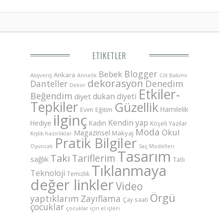
ETIKETLER
Blogger
Bebek
Ankara
Alışveriş
Annelik
Cilt Bakımı
dekorasyon
Danteller
Denedim
Dekor
Etkiler-
Beğendim
dukan diyeti
diyet
Tepkiler
Güzellik
Hamilelik
Eğitim
Evim
ilginç
Kendin yap
Hediye
Kadın
Köşeli Yazılar
Moda
Okul
Magazinsel
Makyaj
Kışlık hazırlıklar
Pratik Bilgiler
Saç Modelleri
Oyuncak
Tasarım
Takı
Tariflerim
sağlık
Tatlı
Tıklanmaya
Teknoloji
Temizlik
değer linkler
Video
Örgü
yaptıklarım
Zayıflama
Çay saati
çocuklar
çocuklar için el işleri