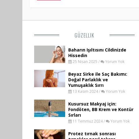
GÜZELLIK
Baharın Işıltısını Cildinizde
Hissedin
25 Nisan 2025 /
Yorum Yok
Beyaz Sirke ile Saç Bakımı:
Doğal Parlaklık ve
Yumuşaklık Sırrı
13 Kasım 2024 /
Yorum Yok
Kusursuz Makyaj için:
Fondöten, BB Krem ve Kontür
Sırları
11 Temmuz 2024 /
Yorum Yok
Protez tırnak sonrası