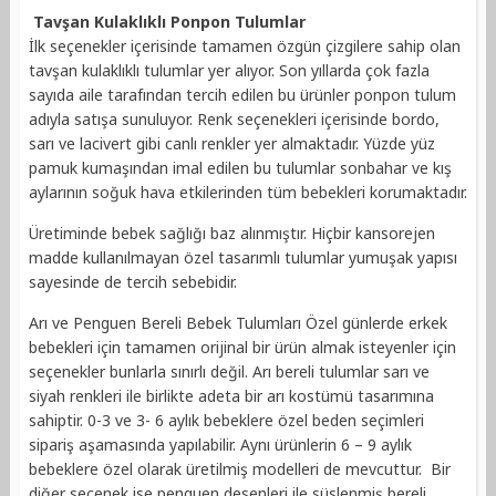
Tavşan Kulaklıklı Ponpon Tulumlar
İlk seçenekler içerisinde tamamen özgün çizgilere sahip olan
tavşan kulaklıklı tulumlar yer alıyor. Son yıllarda çok fazla
sayıda aile tarafından tercih edilen bu ürünler ponpon tulum
adıyla satışa sunuluyor. Renk seçenekleri içerisinde bordo,
sarı ve lacivert gibi canlı renkler yer almaktadır. Yüzde yüz
pamuk kumaşından imal edilen bu tulumlar sonbahar ve kış
aylarının soğuk hava etkilerinden tüm bebekleri korumaktadır.
Üretiminde bebek sağlığı baz alınmıştır. Hiçbir kansorejen
madde kullanılmayan özel tasarımlı tulumlar yumuşak yapısı
sayesinde de tercih sebebidir.
Arı ve Penguen Bereli Bebek Tulumları Özel günlerde erkek
bebekleri için tamamen orijinal bir ürün almak isteyenler için
seçenekler bunlarla sınırlı değil. Arı bereli tulumlar sarı ve
siyah renkleri ile birlikte adeta bir arı kostümü tasarımına
sahiptir. 0-3 ve 3- 6 aylık bebeklere özel beden seçimleri
sipariş aşamasında yapılabilir. Aynı ürünlerin 6 – 9 aylık
bebeklere özel olarak üretilmiş modelleri de mevcuttur. Bir
diğer seçenek ise penguen desenleri ile süslenmiş bereli