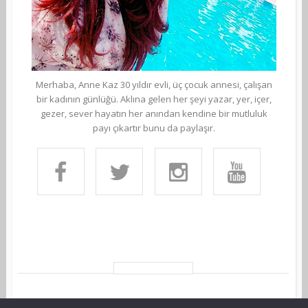
Merhaba, Anne Kaz 30 yıldır evli, üç çocuk annesi, çalışan
bir kadının günlüğü. Aklına gelen her şeyi yazar, yer, içer,
gezer, sever hayatın her anından kendine bir mutluluk
payı çıkartır bunu da paylaşır.