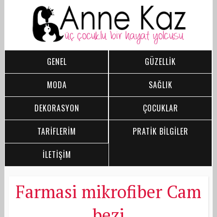
GENEL
GÜZELLİK
MODA
SAĞLIK
DEKORASYON
ÇOCUKLAR
TARİFLERİM
PRATİK BİLGİLER
İLETİŞİM
Farmasi mikrofiber Cam
bezi