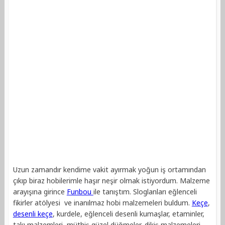
Uzun zamandır kendime vakit ayırmak yoğun iş ortamından
çıkıp biraz hobilerimle haşır neşir olmak istiyordum. Malzeme
arayışına girince
Funbou
ile tanıştım. Sloglanları eğlenceli
fikirler atölyesi ve inanılmaz hobi malzemeleri buldum.
Keçe
,
desenli keçe
, kurdele, eğlenceli desenli kumaşlar, etaminler,
takı malzemleri, müthiş güzel düğmeler, dikiş malzemeleri