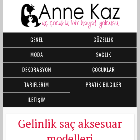
GENEL
GÜZELLİK
MODA
SAĞLIK
DEKORASYON
ÇOCUKLAR
TARİFLERİM
PRATİK BİLGİLER
İLETİŞİM
Gelinlik saç aksesuar
modelleri