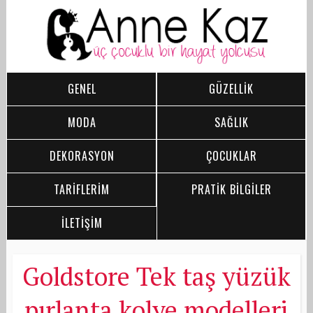
GENEL
GÜZELLİK
MODA
SAĞLIK
DEKORASYON
ÇOCUKLAR
TARİFLERİM
PRATİK BİLGİLER
İLETİŞİM
Goldstore Tek taş yüzük
pırlanta kolye modelleri