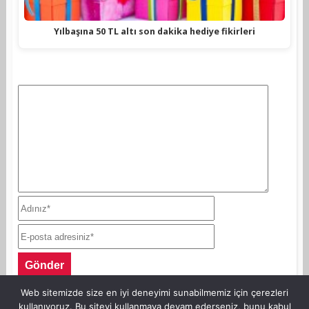
Yılbaşına 50 TL altı son dakika hediye fikirleri
Web sitemizde size en iyi deneyimi sunabilmemiz için çerezleri
kullanıyoruz. Bu siteyi kullanmaya devam ederseniz, bunu kabul