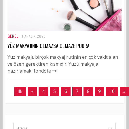
GENEL
| 1 ARALIK 2023
YÜZ MAKYAJININ OLMAZSA OLMAZI: PUDRA
Yüz makyajı, birçok makyaj rutinin en çok vakit alan
ve özen gerektiren kısmıdır. Yüzü makyaja
hazırlamak, fondöte
İlk
«
4
5
6
7
8
9
10
»