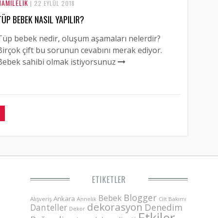
HAMILELIK
| 22 EYLÜL 2018
TÜP BEBEK NASIL YAPILIR?
Tüp bebek nedir, oluşum aşamaları nelerdir?
Birçok çift bu sorunun cevabını merak ediyor.
Bebek sahibi olmak istiyorsunuz
ETIKETLER
Blogger
Bebek
Ankara
Alışveriş
Annelik
Cilt Bakımı
dekorasyon
Danteller
Denedim
Dekor
Etkiler-