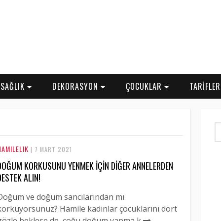
SAĞLIK
DEKORASYON
ÇOCUKLAR
TARİFLE
HAMILELIK
| 7 MART 2021
DOĞUM KORKUSUNU YENMEK İÇİN DİĞER ANNELERDEN
DESTEK ALIN!
Doğum ve doğum sancılarından mı
korkuyorsunuz? Hamile kadınlar çocuklarını dört
gözle beklese de, çoğu doğum yapma k