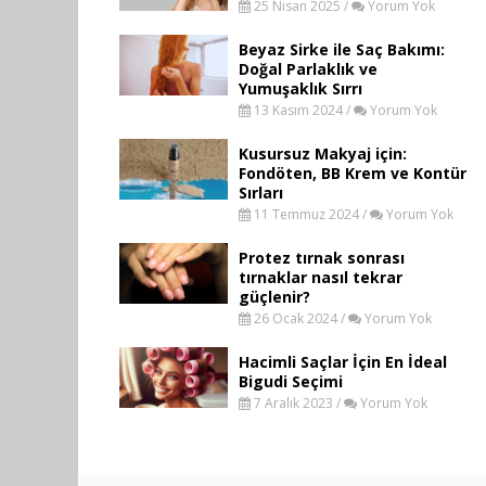
25 Nisan 2025 /
Yorum Yok
Beyaz Sirke ile Saç Bakımı:
Doğal Parlaklık ve
Yumuşaklık Sırrı
13 Kasım 2024 /
Yorum Yok
Kusursuz Makyaj için:
Fondöten, BB Krem ve Kontür
Sırları
11 Temmuz 2024 /
Yorum Yok
Protez tırnak sonrası
tırnaklar nasıl tekrar
güçlenir?
26 Ocak 2024 /
Yorum Yok
Hacimli Saçlar İçin En İdeal
Bigudi Seçimi
7 Aralık 2023 /
Yorum Yok