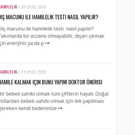
HAMILELIK
| 30 EYLÜL 2018
DIŞ MACUNU ILE HAMILELIK TESTI NASIL YAPILIR?
Diş macunu ile hamilelik testi nasıl yapılır?
Yakınlarda bir eczane olmayabilir, dışarı çıkmak
için enerjiniz ya da p
HAMILELIK
| 23 EYLÜL 2018
HAMILE KALMAK IÇIN BUNU YAPIN! DOKTOR ÖNERISI
Bir bebek sahibi olmak tüm çiftlerin hayali. Doğal
yollardan bebek sahibi olmak için tek yapılması
gereken kendi bedeninize