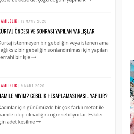
HAMILELIK
| 19 MAYIS 2020
KÜRTAJ ÖNCESI VE SONRASI YAPILAN YANLIŞLAR
Kürtaj istenmeyen bir gebeliğin veya istenen ama
sağlıksız bir gebeliğin sonlandırılması için yapılan
cerrahi bir işle
HAMILELIK
| 9 MART 2020
HAMILE MIYIM? GEBELIK HESAPLAMASI NASIL YAPILIR?
Kadınlar için günümüzde bir çok farklı metot ile
hamile olup olmadığını öğrenebiliyorlar. Eskiler
için adet kesilme