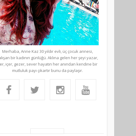
Merhaba, Anne Kaz 30 yıldır evli, üç çocuk annesi,
alışan bir kadının günlüğü. Aklına gelen her şeyi yazar,
er, içer, gezer, sever hayatın her anından kendine bir
mutluluk payı çıkartır bunu da paylaşır.