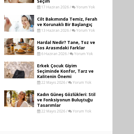
Seçim
17 Haziran 2026 /
Yorum Yok
Cilt Bakımında Temiz, Ferah
ve Korunaklı Bir Başlangıç
13 Haziran 2026 /
Yorum Yok
Hardal Nedir? Tane, Toz ve
Sos Arasındaki Farklar
6 Haziran 2026 /
Yorum Yok
Erkek Çocuk Giyim
Seçiminde Konfor, Tarz ve
Kalitenin Önemi
22 Mayıs 2026 /
Yorum Yok
Kadın Güneş Gözlükleri: Stil
ve Fonksiyonun Buluştuğu
Tasarımlar
22 Mayıs 2026 /
Yorum Yok