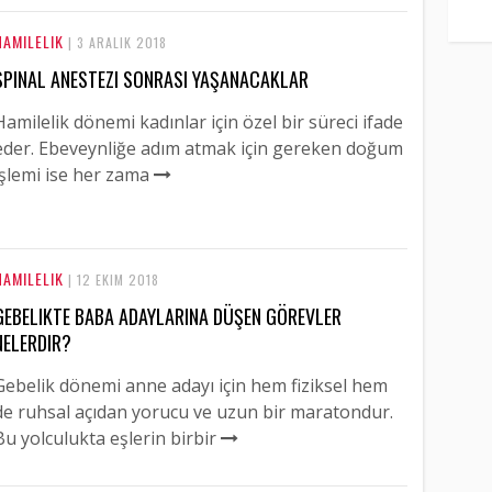
HAMILELIK
| 3 ARALIK 2018
SPINAL ANESTEZI SONRASI YAŞANACAKLAR
Hamilelik dönemi kadınlar için özel bir süreci ifade
eder. Ebeveynliğe adım atmak için gereken doğum
işlemi ise her zama
HAMILELIK
| 12 EKIM 2018
GEBELIKTE BABA ADAYLARINA DÜŞEN GÖREVLER
NELERDIR?
Gebelik dönemi anne adayı için hem fiziksel hem
de ruhsal açıdan yorucu ve uzun bir maratondur.
Bu yolculukta eşlerin birbir