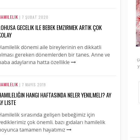
HAMILELIK
| 7 ŞUBAT 2020
LOHUSA GECELIK ILE BEBEK EMZIRMEK ARTIK ÇOK
KOLAY
Hamilelik dönemi aile bireylerinin en dikkatli
olması gereken dönemlerden bir tanes. Anne ve
ç
baba adaylarına hatta özellikle
y
HAMILELIK
| 7 MAYIS 2019
HAMILELIĞIN HANGI HAFTASINDA NELER YENILMELI? AY
AY LISTE
Hamilelik sırasında gelişen bebeğimiz için
yediklerimiz çok önemli. bazı gıdaları hamilelik
boyunca tamamen hayatımız