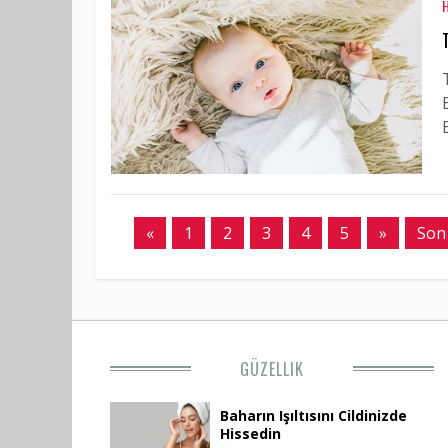
«
1
2
3
4
5
»
Son
GÜZELLIK
Baharın Işıltısını Cildinizde
Hissedin