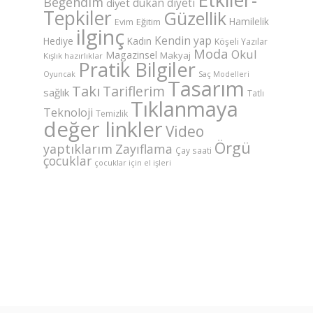
Beğendim
dukan diyeti
diyet
Tepkiler
Güzellik
Hamilelik
Eğitim
Evim
ilginç
Kendin yap
Hediye
Kadın
Köşeli Yazılar
Moda
Okul
Magazinsel
Makyaj
Kışlık hazırlıklar
Pratik Bilgiler
Saç Modelleri
Oyuncak
Tasarım
Takı
Tariflerim
sağlık
Tatlı
Tıklanmaya
Teknoloji
Temizlik
değer linkler
Video
Örgü
yaptıklarım
Zayıflama
Çay saati
çocuklar
çocuklar için el işleri