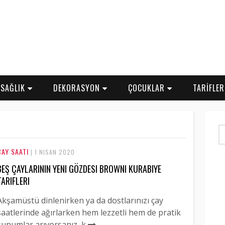
SAĞLIK
DEKORASYON
ÇOCUKLAR
TARİFLE
ÇAY SAATI
| 1 NISAN 2020
BEŞ ÇAYLARININ YENI GÖZDESI BROWNI KURABIYE
TARIFLERI
Akşamüstü dinlenirken ya da dostlarınızı çay
saatlerinde ağırlarken hem lezzetli hem de pratik
sunumlar arıyorsanız, k