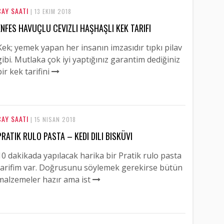
ÇAY SAATI
| 13 EKIM 2018
ENFES HAVUÇLU CEVIZLI HAŞHAŞLI KEK TARIFI
Kek; yemek yapan her insanın imzasıdır tıpkı pilav
gibi. Mutlaka çok iyi yaptığınız garantim dediğiniz
bir kek tarifini
ÇAY SAATI
| 15 NISAN 2018
PRATIK RULO PASTA – KEDI DILI BISKÜVI
10 dakikada yapılacak harika bir Pratik rulo pasta
tarifim var. Doğrusunu söylemek gerekirse bütün
malzemeler hazır ama ist