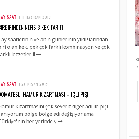
ÇAY SAATI
| 11 HAZIRAN 2019
BIRBIRINDEN NEFIS 3 KEK TARIFI
Çay saatlerinin ve altın günlerinin yıldızlarından
biri olan kek, pek çok farklı kombinasyon ve çok
farklı lezzetler il
ç
y
ÇAY SAATI
| 28 NISAN 2019
DOMATESLI HAMUR KIZARTMASI – IÇLI PIŞI
Hamur kızartmasını çok severiz diğer adı ile pişi
sanıyorum bölge bölge adı değişiyor ama
Türkiye'nin her yerinde y