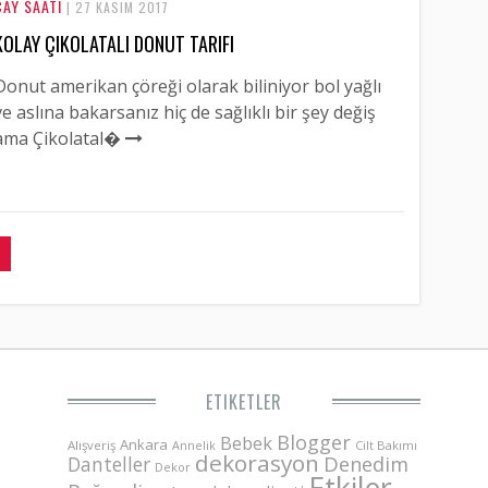
ÇAY SAATI
| 27 KASIM 2017
KOLAY ÇIKOLATALI DONUT TARIFI
Donut amerikan çöreği olarak biliniyor bol yağlı
ve aslına bakarsanız hiç de sağlıklı bir şey değiş
ama Çikolatal�
ETIKETLER
Blogger
Bebek
Ankara
Alışveriş
Annelik
Cilt Bakımı
dekorasyon
Danteller
Denedim
Dekor
Etkiler-