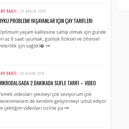
ÇAY SAATI
| 26 ARALIK 2018
UYKU PROBLEMI YAŞAYANLAR IÇIN ÇAY TARIFLERI
Optimum yaşam kalitesine sahip olmak için günde
en az 6 saat uyumak, günlük fiziksel ve zihinsel
yeterlilik için sağlıkl�
ÇAY SAATI
| 30 KASIM 2018
MIKRODALGADA 2 DAKIKADA SUFLE TARIFI – VIDEO
Yemek videoları çekmeyi çok seviyorum çok
beceremesem de kendimi geliştirmeyi umut ediyor
ve çektiğim videoları sizinle pa