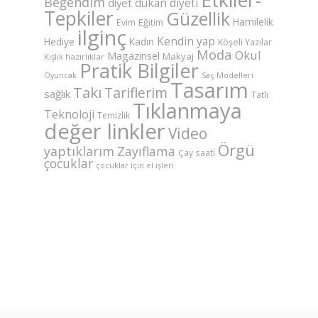
Beğendim
dukan diyeti
diyet
Tepkiler
Güzellik
Hamilelik
Eğitim
Evim
ilginç
Kendin yap
Hediye
Kadın
Köşeli Yazılar
Moda
Okul
Magazinsel
Makyaj
Kışlık hazırlıklar
Pratik Bilgiler
Saç Modelleri
Oyuncak
Tasarım
Takı
Tariflerim
sağlık
Tatlı
Tıklanmaya
Teknoloji
Temizlik
değer linkler
Video
Örgü
yaptıklarım
Zayıflama
Çay saati
çocuklar
çocuklar için el işleri