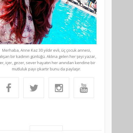
Merhaba, Anne Kaz 30 yıldır evli, üç çocuk annesi,
alışan bir kadının günlüğü. Aklına gelen her şeyi yazar,
er, içer, gezer, sever hayatın her anından kendine bir
mutluluk payı çıkartır bunu da paylaşır.