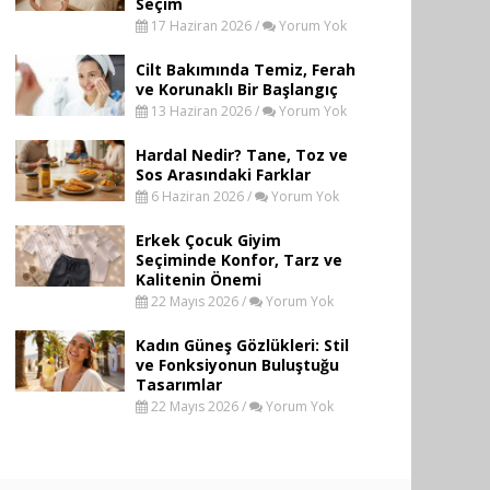
Seçim
17 Haziran 2026 /
Yorum Yok
Cilt Bakımında Temiz, Ferah
ve Korunaklı Bir Başlangıç
13 Haziran 2026 /
Yorum Yok
Hardal Nedir? Tane, Toz ve
Sos Arasındaki Farklar
6 Haziran 2026 /
Yorum Yok
Erkek Çocuk Giyim
Seçiminde Konfor, Tarz ve
Kalitenin Önemi
22 Mayıs 2026 /
Yorum Yok
Kadın Güneş Gözlükleri: Stil
ve Fonksiyonun Buluştuğu
Tasarımlar
22 Mayıs 2026 /
Yorum Yok