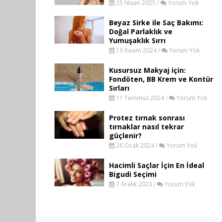
25 Nisan 2025 /
Yorum Yok
Beyaz Sirke ile Saç Bakımı:
Doğal Parlaklık ve
Yumuşaklık Sırrı
13 Kasım 2024 /
Yorum Yok
Kusursuz Makyaj için:
Fondöten, BB Krem ve Kontür
Sırları
11 Temmuz 2024 /
Yorum Yok
Protez tırnak sonrası
tırnaklar nasıl tekrar
güçlenir?
26 Ocak 2024 /
Yorum Yok
Hacimli Saçlar İçin En İdeal
Bigudi Seçimi
7 Aralık 2023 /
Yorum Yok