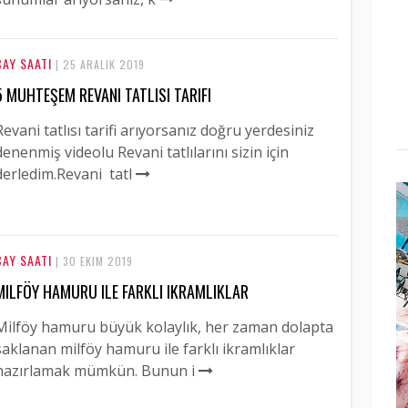
ÇAY SAATI
| 25 ARALIK 2019
5 MUHTEŞEM REVANI TATLISI TARIFI
Revani tatlısı tarifi arıyorsanız doğru yerdesiniz
denenmiş videolu Revani tatlılarını sizin için
derledim.Revani tatl
ÇAY SAATI
| 30 EKIM 2019
MILFÖY HAMURU ILE FARKLI IKRAMLIKLAR
Milföy hamuru büyük kolaylık, her zaman dolapta
saklanan milföy hamuru ile farklı ikramlıklar
hazırlamak mümkün. Bunun i