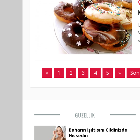
«
1
2
3
4
5
»
Son
GÜZELLIK
Baharın Işıltısını Cildinizde
Hissedin