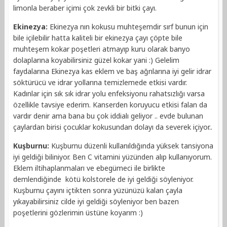
limonla beraber içimi çok zevkli bir bitki çayı.
Ekinezya:
Ekinezya nın kokusu muhteşemdir sırf bunun için
bile içilebilir hatta kaliteli bir ekinezya çayı çöpte bile
muhteşem kokar poşetleri atmayıp kuru olarak banyo
dolaplarına koyabilirsiniz güzel kokar yani :) Gelelim
faydalarına Ekinezya kas eklem ve baş ağrılarına iyi gelir idrar
söktürücü ve idrar yollarına temizlemede etkisi vardır.
Kadınlar için sık sık idrar yolu enfeksiyonu rahatsızlığı varsa
özellikle tavsiye ederim. Kanserden koruyucu etkisi falan da
vardır denir ama bana bu çok iddialı geliyor .. evde bulunan
çaylardan birisi çocuklar kokusundan dolayı da severek içiyor..
Kuşburnu:
Kuşburnu düzenli kullanıldığında yüksek tansiyona
iyi geldiği biliniyor. Ben C vitamini yüzünden alıp kullanıyorum.
Eklem iltihaplanmaları ve ebegümeci ile birlikte
demlendiğinde kötü kolstorele de iyi geldiği söyleniyor.
Kuşburnu çayını içtikten sonra yüzünüzü kalan çayla
yıkayabilirsiniz cilde iyi geldiği söyleniyor ben bazen
poşetlerini gözlerimin üstüne koyarım :)