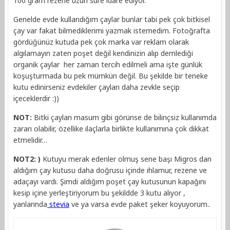
100 gram rezene uzun süre idare ediyor.
Genelde evde kullandığım çaylar bunlar tabi pek çok bitkisel
çay var fakat bilmediklerimi yazmak istemedim. Fotoğrafta
gördüğünüz kutuda pek çok marka var reklam olarak
algılamayın zaten poşet değil kendinizin alıp demlediği
organik çaylar her zaman tercih edilmeli ama işte günlük
koşuşturmada bu pek mümkün değil. Bu şekilde bir teneke
kutu edinirseniz evdekiler çayları daha zevkle seçip
içeceklerdir :))
NOT:
Bitki çayları masum gibi görünse de bilinçsiz kullanımda
zararı olabilir, özellike ilaçlarla birlikte kullanımına çok dikkat
etmelidir…
NOT2: )
Kutuyu merak edenler olmuş sene başı Migros dan
aldığım çay kutusu daha doğrusu içinde ıhlamur, rezene ve
adaçayı vardı. Şimdi aldığım poşet çay kutusunun kapağını
kesip içine yerleştiriyorum bu şekildde 3 kutu alıyor ,
yanlarında
stevia
ve ya varsa evde paket şeker koyuyorum..