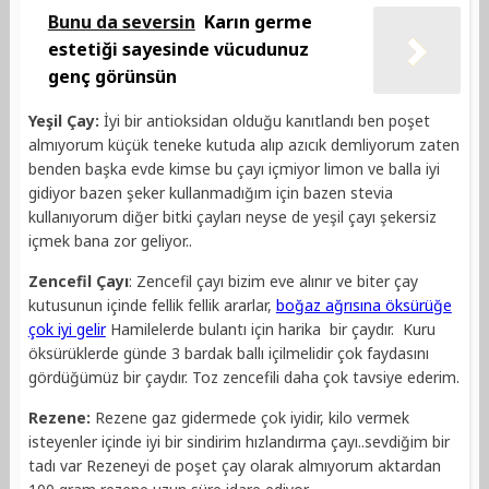
Bunu da seversin
Karın germe
estetiği sayesinde vücudunuz
genç görünsün
Yeşil Çay:
İyi bir antioksidan olduğu kanıtlandı ben poşet
almıyorum küçük teneke kutuda alıp azıcık demliyorum zaten
benden başka evde kimse bu çayı içmiyor limon ve balla iyi
gidiyor bazen şeker kullanmadığım için bazen stevia
kullanıyorum diğer bitki çayları neyse de yeşil çayı şekersiz
içmek bana zor geliyor..
Zencefil Çayı
: Zencefil çayı bizim eve alınır ve biter çay
kutusunun içinde fellik fellik ararlar,
boğaz ağrısına öksürüğe
çok iyi gelir
Hamilelerde bulantı için harika bir çaydır. Kuru
öksürüklerde günde 3 bardak ballı içilmelidir çok faydasını
gördüğümüz bir çaydır. Toz zencefili daha çok tavsiye ederim.
Rezene:
Rezene gaz gidermede çok iyidir, kilo vermek
isteyenler içinde iyi bir sindirim hızlandırma çayı..sevdiğim bir
tadı var Rezeneyi de poşet çay olarak almıyorum aktardan