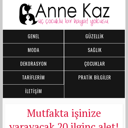
GENEL
GÜZELLİK
MODA
SAĞLIK
DEKORASYON
ÇOCUKLAR
TARİFLERİM
PRATİK BİLGİLER
İLETİŞİM
Mutfakta işinize
yarayacak 20 ilginç alet!