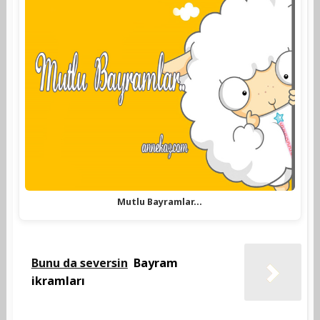
Mutlu Bayramlar...
Bunu da seversin
Bayram
ikramları