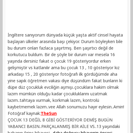
İngiltere sanıyorum dünyada küçük yaşta aktif cinsel hayata
başlayan ülkeler arasında başı çekiyor. Durum böyleyken bile
bu durum onları fazlaca şaşırtmış. Ben şaşırtıcı değil de
korkutucu buldum. Bir de şöyle bir durum var mesela 16
yaşında dersiniz fakat o çocuk 19 gösteriyordur erken
gelişmiştir vs katlanılır ama bu çocuk 13 , 10 gösteriyor kız
arkadaşı 15 , 20 gösteriyor fotoğrafı ilk gördüğümde aha
yine sapık öğretmen vakası diye düşündüm fakat bunların ki
düpe düz çocukluk evciliğin aşmışı..çocuklara hakim olmak
lazım mümkün olduğu kadar çocukluklarını uzatmak
lazım..tahtaya vurmak, korkmak lazım, kontrolü
kaybetmemek lazım..vee Allah sonumuzu hayır eylesin..Amin!
Fotoğraf kaynak:
TheSun
ÇOCUK 13 DEĞİL 8 GİBİ GÖSTERİYOR DEMİŞ BUGÜN
YABANCI BASIN..PARÇALANMIŞ BİR AİLE VS..13 yaşındaki
babanın ilginç hikayesi..
daha doğrusu hikayenin öncesi..