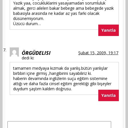
Yazik yaa, cocukluklarini yasayamadan sorumluluk
almak, gerci aileleri bakar bebege ama bebegede yazik
babasiyla arasinda ne kadar az yas farki olacak
düsünemiyorum.
Üzücü durum…
Yanıtla
ÖRGÜDELISI
Şubat 15, 2009, 19:17
dedi ki:
tamamen medyaya kızmak da yanlış.bütün yanlışlar
birbbiri içine girmiş ,hangibirini sayabiliriz ki.
haberin devamında inglizlerin suçu eğitim sistemine
attığı ve daha fazla cinsel eğitim gerektiği gibi bişeyler
duydum şaştım kaldım doğrusu.
Yanıtla