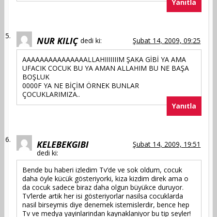
Yanıtla
NUR KILIÇ
dedi ki:
Şubat 14, 2009, 09:25
AAAAAAAAAAAAAAALLAHIIIIIIIM ŞAKA GİBİ YA AMA
UFACIK COCUK BU YA AMAN ALLAHIM BU NE BAŞA
BOŞLUK
0000F YA NE BİÇİM ÖRNEK BUNLAR
ÇOCUKLARIMIZA..
Yanıtla
KELEBEKGIBI
Şubat 14, 2009, 19:51
dedi ki:
Bende bu haberi izledim Tv’de ve sok oldum, cocuk
daha öyle kücük gösteriyorki, kiza kizdim direk ama o
da cocuk sadece biraz daha olgun büyükce duruyor.
Tv’lerde artik her isi gösteriyorlar nasilsa cocuklarda
nasil birseymis diye denemek istemislerdir, bence hep
Tv ve medya yayinlarindan kaynaklaniyor bu tip seyler!