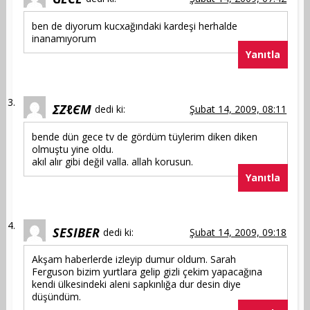
ben de diyorum kucxağındaki kardeşi herhalde
inanamıyorum
Yanıtla
ΣZℓЄМ
dedi ki:
Şubat 14, 2009, 08:11
bende dün gece tv de gördüm tüylerim diken diken
olmuştu yine oldu.
akıl alır gibi değil valla. allah korusun.
Yanıtla
SESIBER
dedi ki:
Şubat 14, 2009, 09:18
Akşam haberlerde izleyip dumur oldum. Sarah
Ferguson bizim yurtlara gelip gizli çekim yapacağına
kendi ülkesindeki aleni sapkınlığa dur desin diye
düşündüm.