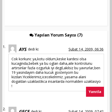
Yapılan Yorum Sayısı (7)
AYS
dedi ki:
Şubat 14, 2009, 06:36
Cok korkunc ya,kotu oldum,keske kardesi olsa
kucaginda,bebek ya bu oglan daha,aile kontrolunu
artirsinlar fazla ozgurluk iyi degil,akilsiz bu yavrurlar,ben
19 yasindayim daha kucuk gosteriyom bu
kizdan.Yiceklerimiz,icecekelrimiz ,yasama alani
dogaldan uzaklastikca insanlarda normalden uzaklasiyo
!
Yanıtla
GECE
dedi ki:
Şubat 14, 2009, 07:42