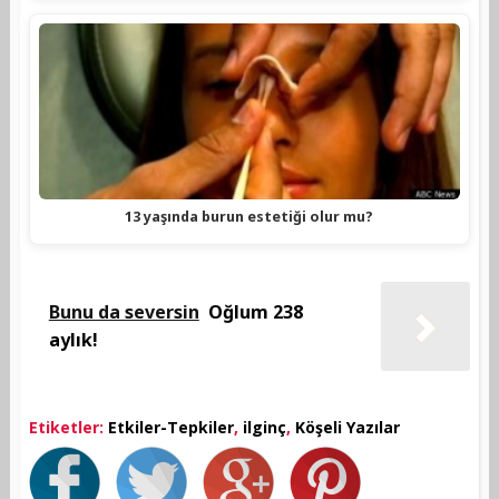
13 yaşında burun estetiği olur mu?
Bunu da seversin
Oğlum 238
aylık!
Etiketler:
Etkiler-Tepkiler
,
ilginç
,
Köşeli Yazılar