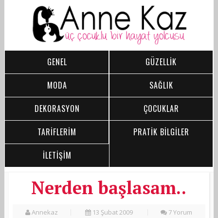
GENEL
GÜZELLİK
MODA
SAĞLIK
DEKORASYON
ÇOCUKLAR
TARİFLERİM
PRATİK BİLGİLER
İLETİŞİM
Nerden başlasam..
Annekaz
13 Şubat 2009
7 Yorum