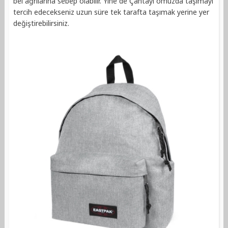
bel ağrılarına sebep olabilir. Yine de Çantayı omuzda taşımayı
tercih edecekseniz uzun süre tek tarafta taşımak yerine yer
değiştirebilirsiniz.