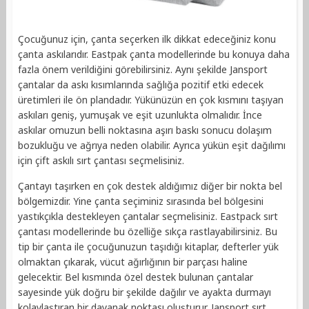
Çocuğunuz için, çanta seçerken ilk dikkat edeceğiniz konu
çanta askılarıdır. Eastpak çanta modellerinde bu konuya daha
fazla önem verildiğini görebilirsiniz. Aynı şekilde Jansport
çantalar da askı kısımlarında sağlığa pozitif etki edecek
üretimleri ile ön plandadır. Yükünüzün en çok kısmını taşıyan
askıları geniş, yumuşak ve eşit uzunlukta olmalıdır. İnce
askılar omuzun belli noktasına aşırı baskı sonucu dolaşım
bozukluğu ve ağrıya neden olabilir. Ayrıca yükün eşit dağılımı
için çift askılı sırt çantası seçmelisiniz.
Çantayı taşırken en çok destek aldığımız diğer bir nokta bel
bölgemizdir. Yine çanta seçiminiz sırasında bel bölgesini
yastıkçıkla destekleyen çantalar seçmelisiniz. Eastpack sırt
çantası modellerinde bu özelliğe sıkça rastlayabilirsiniz. Bu
tip bir çanta ile çocuğunuzun taşıdığı kitaplar, defterler yük
olmaktan çıkarak, vücut ağırlığının bir parçası haline
gelecektir. Bel kısmında özel destek bulunan çantalar
sayesinde yük doğru bir şekilde dağılır ve ayakta durmayı
kolaylaştıran bir dayanak noktası oluşturur. Jansport sırt