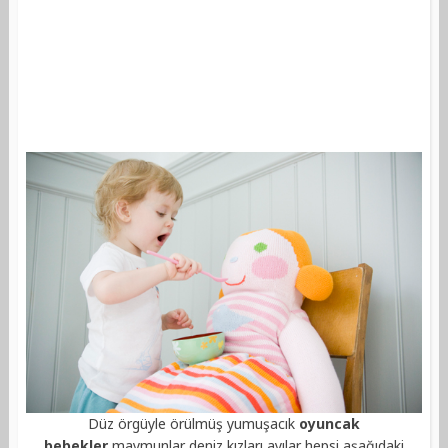
Düz örgüyle örülmüş yumuşacık
oyuncak
bebekler
,maymunlar deniz kızları ayılar hepsi aşağıdaki